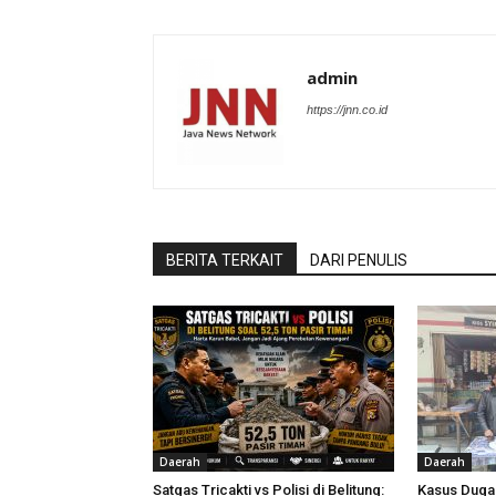
admin
https://jnn.co.id
BERITA TERKAIT
DARI PENULIS
Daerah
Daerah
Satgas Tricakti vs Polisi di Belitung:
Kasus Dug