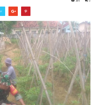
391
0
er