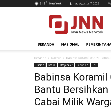
C
31.3
Jumat, Agustus 7, 2026
Ma
New York
JNN.co.id
BERANDA
NASIONAL
PEMERINTAH
Beranda
Daerah
Babinsa Koramil 0827/10 Ambun
Daerah
Kodim
Masyarakat
Pertanian
TNI
Babinsa Korami
Bantu Bersihkan
Cabai Milik Warg