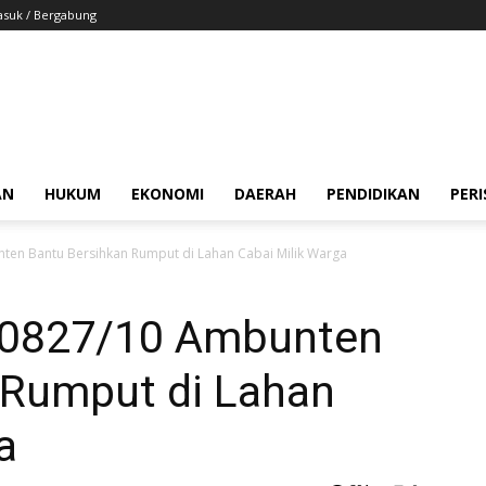
suk / Bergabung
AN
HUKUM
EKONOMI
DAERAH
PENDIDIKAN
PER
ten Bantu Bersihkan Rumput di Lahan Cabai Milik Warga
l 0827/10 Ambunten
 Rumput di Lahan
a