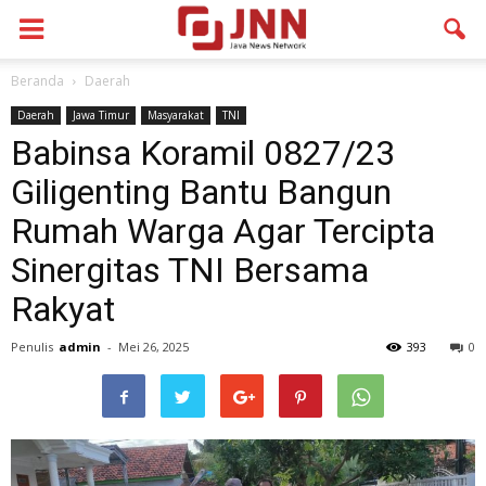
Beranda
Daerah
Daerah
Jawa Timur
Masyarakat
TNI
Babinsa Koramil 0827/23
Giligenting Bantu Bangun
Rumah Warga Agar Tercipta
Sinergitas TNI Bersama
Rakyat
Penulis
admin
-
Mei 26, 2025
393
0