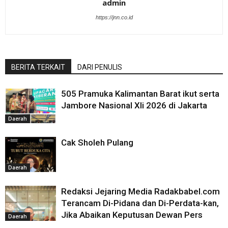
admin
https://jnn.co.id
BERITA TERKAIT
DARI PENULIS
505 Pramuka Kalimantan Barat ikut serta
Jambore Nasional XIi 2026 di Jakarta
Daerah
Cak Sholeh Pulang
Daerah
Redaksi Jejaring Media Radakbabel.com
Terancam Di-Pidana dan Di-Perdata-kan,
Jika Abaikan Keputusan Dewan Pers
Daerah