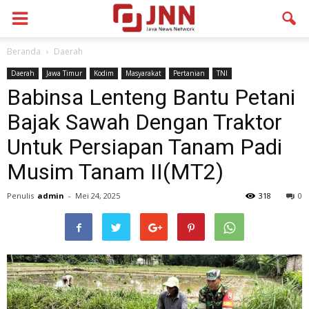
Beranda
Daerah
Daerah
Jawa Timur
Kodim
Masyarakat
Pertanian
TNI
Babinsa Lenteng Bantu Petani
Bajak Sawah Dengan Traktor
Untuk Persiapan Tanam Padi
Musim Tanam II(MT2)
Penulis
admin
-
Mei 24, 2025
318
0