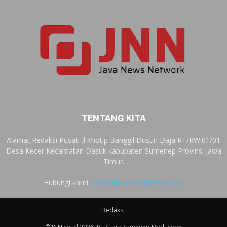
TENTANG KITA
Alamat Redaksi Pusat: Jl.Khotip Banggil Dusun Daja RT/RW.01/01
Desa Kecer Kecamatan Dasuk kabupaten Sumenep Provinsi Jawa
Timur.
Hubungi kami:
redaksijnnpusat@gmail.com
Redaksi