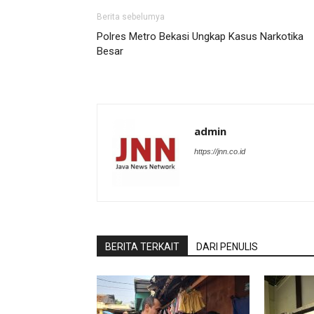
Berita sebelumya
Polres Metro Bekasi Ungkap Kasus Narkotika
Besar
admin
https://jnn.co.id
BERITA TERKAIT
DARI PENULIS