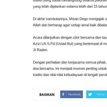
tradisi yang sudah berlangsung selama puluhan
yang telah dijalankan selama lebih dari 15 tahun
Di akhir sambutannya, Misan Dego mengajak s
Allah dan berharap agar setiap amal baik diba
Acara dilanjutkan dengan zikir bersama dan t
Azizi LN S.Pd (Ustad Bui) yang bertempat di 
Jt Raden.
Dengan perhatian dan kerjasama semua pihak, a
doa bersama. Ini menjadi momen penting untu
tradisi dan nilai-nilai kebudayaan di tengah pe
BAGIKAN
Facebook
Twitter