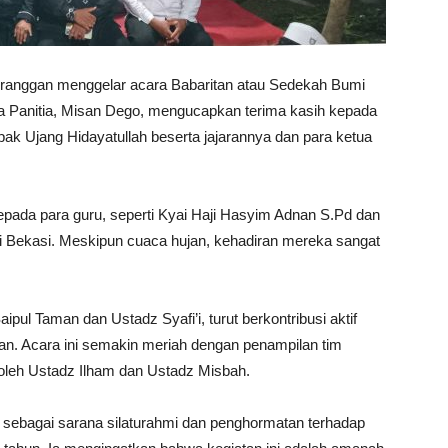
nggan menggelar acara Babaritan atau Sedekah Bumi
 Panitia, Misan Dego, mengucapkan terima kasih kepada
k Ujang Hidayatullah beserta jajarannya dan para ketua
ada para guru, seperti Kyai Haji Hasyim Adnan S.Pd dan
ari Bekasi. Meskipun cuaca hujan, kehadiran mereka sangat
pul Taman dan Ustadz Syafi’i, turut berkontribusi aktif
an. Acara ini semakin meriah dengan penampilan tim
 oleh Ustadz Ilham dan Ustadz Misbah.
 sebagai sarana silaturahmi dan penghormatan terhadap