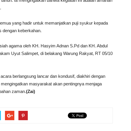
 tahun. Ia mengingatkan bahwa kegiatan ini adalah amanah
.
emua yang hadir untuk memanjatkan puji syukur kepada
las dengan keberkahan.
ausiah agama oleh KH. Hasyim Adnan S.Pd dan KH. Abdul
makam Uyut Salimpet, di belakang Warung Rakyat, RT 05/10
cara berlangsung lancar dan kondusif, diakhiri dengan
k mengingatkan masyarakat akan pentingnya menjaga
rubahan zaman.
(Zai)