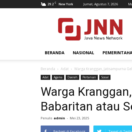
C
29.2
Jumat, Agustus 7, 2026
Ma
New York
JNN.co.id
BERANDA
NASIONAL
PEMERINTAH
Beranda
Adat
Warga Kranggan, Jatisampurna Gel
Adat
Agama
Daerah
Pertanian
Sosial
Warga Kranggan,
Babaritan atau 
Penulis
admin
-
Mei 23, 2025
Berbagi di Facebook
Tweet di Twitt