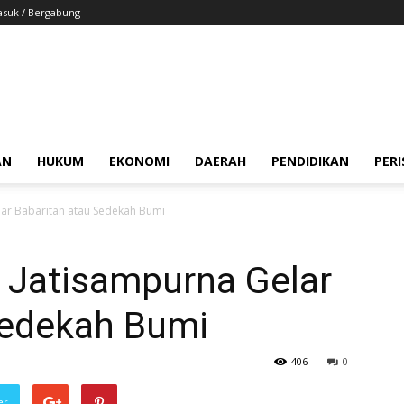
suk / Bergabung
AN
HUKUM
EKONOMI
DAERAH
PENDIDIKAN
PER
ar Babaritan atau Sedekah Bumi
 Jatisampurna Gelar
Sedekah Bumi
406
0
er