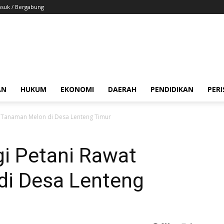
suk / Bergabung
AN
HUKUM
EKONOMI
DAERAH
PENDIDIKAN
PER
 Tanaman Melon di Desa Lenteng Timur
i Petani Rawat
i Desa Lenteng