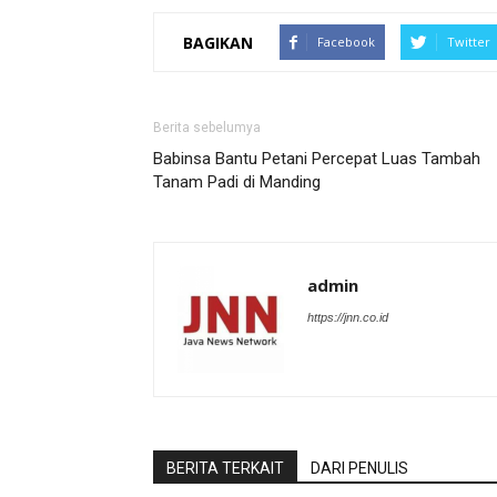
BAGIKAN
Facebook
Twitter
Berita sebelumya
Babinsa Bantu Petani Percepat Luas Tambah
Tanam Padi di Manding
admin
https://jnn.co.id
BERITA TERKAIT
DARI PENULIS