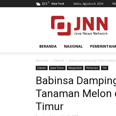
C
32.5
Sabtu, Agustus 8, 2026
Ma
New York
JNN.co.id
BERANDA
NASIONAL
PEMERINTAH
Beranda
Daerah
Babinsa Dampingi Petani Rawat
Daerah
Jawa Timur
Masyarakat
Pertanian
TNI
Babinsa Damping
Tanaman Melon d
Timur