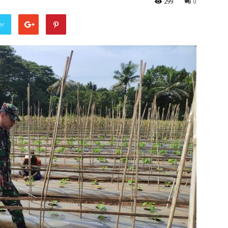
299
0
er