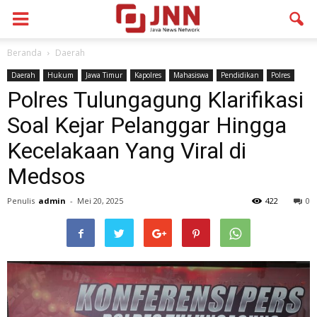
Beranda
Daerah
Daerah
Hukum
Jawa Timur
Kapolres
Mahasiswa
Pendidikan
Polres
Polres Tulungagung Klarifikasi
Soal Kejar Pelanggar Hingga
Kecelakaan Yang Viral di
Medsos
Penulis
admin
-
Mei 20, 2025
422
0