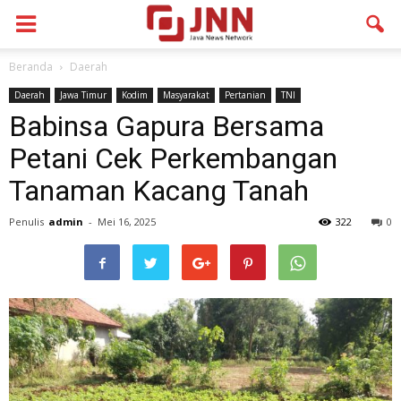
Beranda
Daerah
Daerah
Jawa Timur
Kodim
Masyarakat
Pertanian
TNI
Babinsa Gapura Bersama
Petani Cek Perkembangan
Tanaman Kacang Tanah
Penulis
admin
-
Mei 16, 2025
322
0