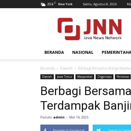
C
23.6
Sabtu, Agustus 8, 2026
Ma
New York
JNN.co.id
BERANDA
NASIONAL
PEMERINTAH
Beranda
Daerah
Berbagi Bersama Warga Namba
Daerah
Jawa Timur
Masyarakat
Organisasi
Peristiwa
Berbagi Bersam
Terdampak Banji
Penulis
admin
-
Mei 14, 2025
Berbagi di Facebook
Tweet di Twitt