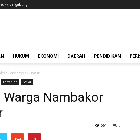
suk / Bergabung
AN
HUKUM
EKONOMI
DAERAH
PENDIDIKAN
PER
kor Terdampak Banjir
Pertanian
Sosial
a Warga Nambakor
r
561
0
er