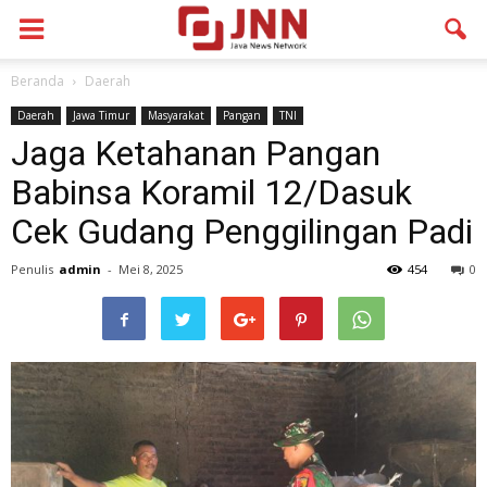
Beranda
Daerah
Daerah
Jawa Timur
Masyarakat
Pangan
TNI
Jaga Ketahanan Pangan
Babinsa Koramil 12/Dasuk
Cek Gudang Penggilingan Padi
Penulis
admin
-
Mei 8, 2025
454
0