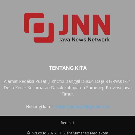
TENTANG KITA
Alamat Redaksi Pusat: Jl.Khotip Banggil Dusun Daja RT/RW.01/01
Desa Kecer Kecamatan Dasuk kabupaten Sumenep Provinsi Jawa
Timur.
Hubungi kami:
redaksijnnpusat@gmail.com
Redaksi
© JNN.co.id 2026. PT.Suara Sumenep Mediakom