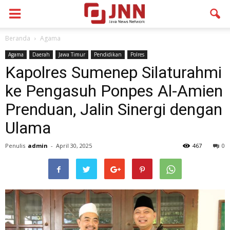
Beranda
Agama
Agama
Daerah
Jawa Timur
Pendidikan
Polres
Kapolres Sumenep Silaturahmi
ke Pengasuh Ponpes Al-Amien
Prenduan, Jalin Sinergi dengan
Ulama
Penulis
admin
-
April 30, 2025
467
0