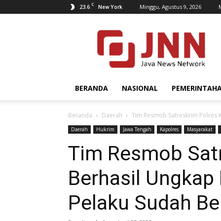
C
23.6
Minggu, Agustus 9, 2026
New York
JNN.co.id
BERANDA
NASIONAL
PEMERINTAH
Beranda
Daerah
Tim Resmob Satreskrim Polres K
Daerah
Hukrim
Jawa Tengah
Kapolres
Masyarakat
Tim Resmob Satr
Berhasil Ungkap
Pelaku Sudah Ber