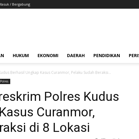
Masuk / Bergabung
AN
HUKUM
EKONOMI
DAERAH
PENDIDIKAN
PER
udus Berhasil Ungkap Kasus Curanmor, Pelaku Sudah Beraksi...
Polres
eskrim Polres Kudus
 Kasus Curanmor,
aksi di 8 Lokasi