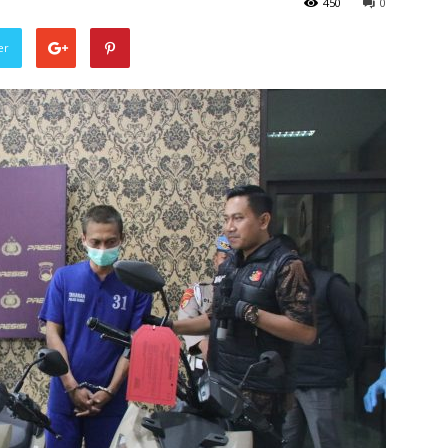
450
0
er