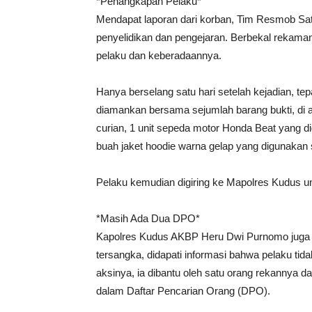
*Penangkapan Pelaku*
Mendapat laporan dari korban, Tim Resmob Sa
penyelidikan dan pengejaran. Berbekal rekaman
pelaku dan keberadaannya.
Hanya berselang satu hari setelah kejadian, t
diamankan bersama sejumlah barang bukti, di a
curian, 1 unit sepeda motor Honda Beat yang 
buah jaket hoodie warna gelap yang digunakan s
Pelaku kemudian digiring ke Mapolres Kudus unt
*Masih Ada Dua DPO*
Kapolres Kudus AKBP Heru Dwi Purnomo juga 
tersangka, didapati informasi bahwa pelaku tid
aksinya, ia dibantu oleh satu orang rekannya d
dalam Daftar Pencarian Orang (DPO).