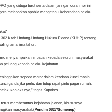
DPO yang diduga turut serta dalam jaringan curanmor ini.
era melaporkan apabila mengetahui keberadaan pelaku
kat*
sal 362 Kitab Undang-Undang Hukum Pidana (KUHP) tentang
ling lama lima tahun.
rnomo menyampaikan imbauan kepada seluruh masyarakat
n peluang kepada pelaku kejahatan.
eninggalkan sepeda motor dalam keadaan kunci masih
nci ganda jika perlu, dan tutup rapat pintu pagar rumah.
elakukan aksinya,” tegas Kapolres.
terus memberantas kejahatan jalanan, khususnya
rugikan masyarakat
.(Pendim 0827/Sumenep)