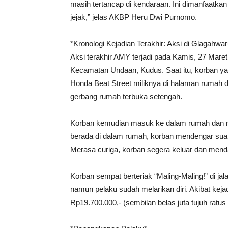
masih tertancap di kendaraan. Ini dimanfaatk
jejak,” jelas AKBP Heru Dwi Purnomo.
*Kronologi Kejadian Terakhir: Aksi di Glagahwar
Aksi terakhir AMY terjadi pada Kamis, 27 Mare
Kecamatan Undaan, Kudus. Saat itu, korban y
Honda Beat Street miliknya di halaman rumah 
gerbang rumah terbuka setengah.
Korban kemudian masuk ke dalam rumah dan me
berada di dalam rumah, korban mendengar suara
Merasa curiga, korban segera keluar dan menda
Korban sempat berteriak “Maling-Maling!” di ja
namun pelaku sudah melarikan diri. Akibat keja
Rp19.700.000,- (sembilan belas juta tujuh ratu