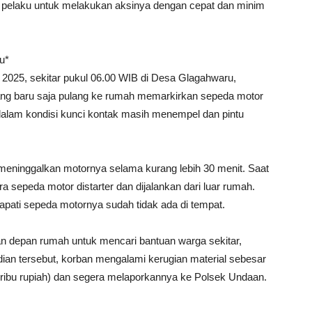
an pelaku untuk melakukan aksinya dengan cepat dan minim
u*
t 2025, sekitar pukul 06.00 WIB di Desa Glagahwaru,
ang baru saja pulang ke rumah memarkirkan sepeda motor
dalam kondisi kunci kontak masih menempel dan pintu
ninggalkan motornya selama kurang lebih 30 menit. Saat
 sepeda motor distarter dan dijalankan dari luar rumah.
pati sepeda motornya sudah tidak ada di tempat.
lan depan rumah untuk mencari bantuan warga sekitar,
dian tersebut, korban mengalami kerugian material sebesar
s ribu rupiah) dan segera melaporkannya ke Polsek Undaan.