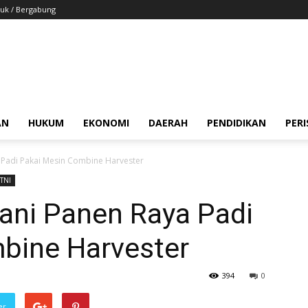
uk / Bergabung
AN
HUKUM
EKONOMI
DAERAH
PENDIDIKAN
PER
 Padi Pakai Mesin Combine Harvester
TNI
ani Panen Raya Padi
bine Harvester
394
0
er