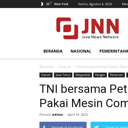
C
25
Kamis, Agustus 6, 2026
Mas
New York
JNN.co.id
BERANDA
NASIONAL
PEMERINTAH
Beranda
Daerah
TNI bersama Petani Panen Raya
Daerah
Jawa Timur
Masyarakat
Pangan
Pertanian
TNI bersama Pet
Pakai Mesin Com
Penulis
admin
-
April 19, 2025
Berbagi di Facebook
Tweet di Twitt