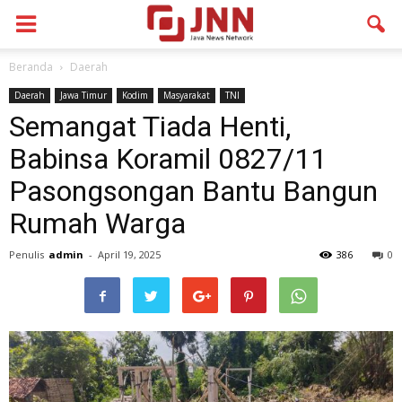
Beranda
Daerah
Daerah
Jawa Timur
Kodim
Masyarakat
TNI
Semangat Tiada Henti,
Babinsa Koramil 0827/11
Pasongsongan Bantu Bangun
Rumah Warga
Penulis
admin
-
April 19, 2025
386
0