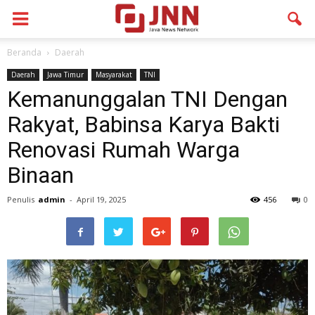
Beranda
Daerah
Daerah
Jawa Timur
Masyarakat
TNI
Kemanunggalan TNI Dengan
Rakyat, Babinsa Karya Bakti
Renovasi Rumah Warga
Binaan
Penulis
admin
-
April 19, 2025
456
0