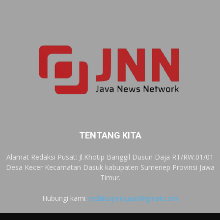
TENTANG KITA
Alamat Redaksi Pusat: Jl.Khotip Banggil Dusun Daja RT/RW.01/01
Desa Kecer Kecamatan Dasuk kabupaten Sumenep Provinsi Jawa
Timur.
Hubungi kami:
redaksijnnpusat@gmail.com