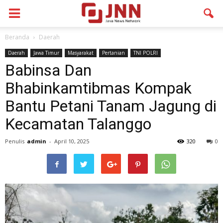
Beranda
Daerah
Daerah
Jawa Timur
Masyarakat
Pertanian
TNI POLRI
Babinsa Dan
Bhabinkamtibmas Kompak
Bantu Petani Tanam Jagung di
Kecamatan Talanggo
Penulis
admin
-
April 10, 2025
320
0