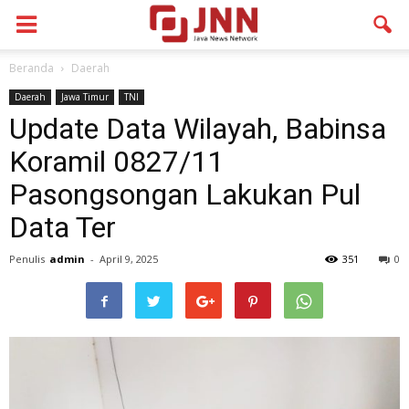
Beranda
Daerah
Daerah
Jawa Timur
TNI
Update Data Wilayah, Babinsa
Koramil 0827/11
Pasongsongan Lakukan Pul
Data Ter
Penulis
admin
-
April 9, 2025
351
0