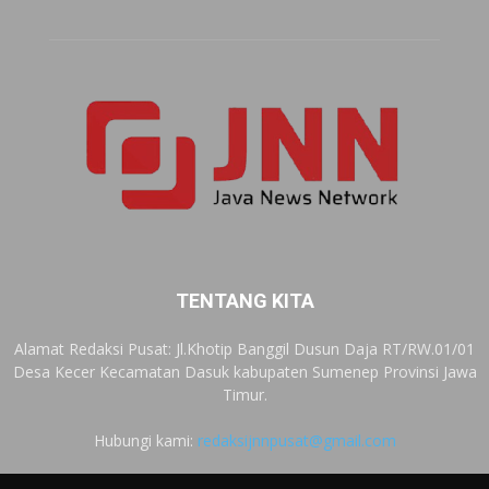
TENTANG KITA
Alamat Redaksi Pusat: Jl.Khotip Banggil Dusun Daja RT/RW.01/01
Desa Kecer Kecamatan Dasuk kabupaten Sumenep Provinsi Jawa
Timur.
Hubungi kami:
redaksijnnpusat@gmail.com