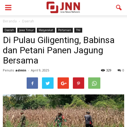
Beranda
Daerah
Daerah
Jawa Timur
Masyarakat
Pertanian
TNI
Di Pulau Giligenting, Babinsa
dan Petani Panen Jagung
Bersama
Penulis
admin
-
April 9, 2025
329
0