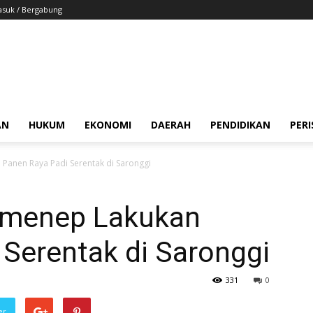
suk / Bergabung
AN
HUKUM
EKONOMI
DAERAH
PENDIDIKAN
PER
anen Raya Padi Serentak di Saronggi
menep Lakukan
Serentak di Saronggi
331
0
er