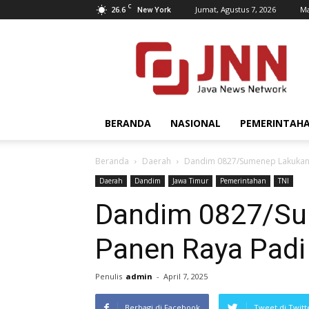
C
26.6
Jumat, Agustus 7, 2026
Ma
New York
JNN.co.id
BERANDA
NASIONAL
PEMERINTAH
Beranda
Daerah
Dandim 0827/Sumenep Lakukan P
Daerah
Dandim
Jawa Timur
Pemerintahan
TNI
Dandim 0827/Su
Panen Raya Padi 
Penulis
admin
-
April 7, 2025
Berbagi di Facebook
Tweet di Twitt