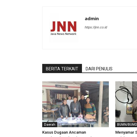
admin
https://jnn.co.id
BERITA TERKAIT
DARI PENULIS
Daerah
BUMN/BUM
Kasus Dugaan Ancaman
Menyamar S