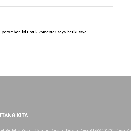
 peramban ini untuk komentar saya berikutnya.
NTANG KITA
at Redaksi Pusat: Jl.Khotip Banggil Dusun Daja RT/RW.01/01 Desa