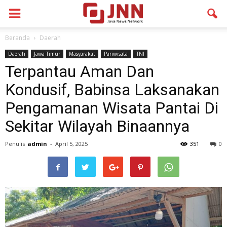
Beranda
Daerah
Daerah
Jawa Timur
Masyarakat
Pariwisata
TNI
Terpantau Aman Dan
Kondusif, Babinsa Laksanakan
Pengamanan Wisata Pantai Di
Sekitar Wilayah Binaannya
Penulis
admin
-
April 5, 2025
351
0