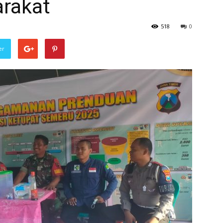
rakat
518
0
er