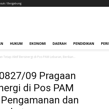
suk / Bergabung
AN
HUKUM
EKONOMI
DAERAH
PENDIDIKAN
PER
 Tetap Aktif Bersinergi di Pos PAM Lebaran, Berikan...
 0827/09 Pragaan
inergi di Pos PAM
n Pengamanan dan