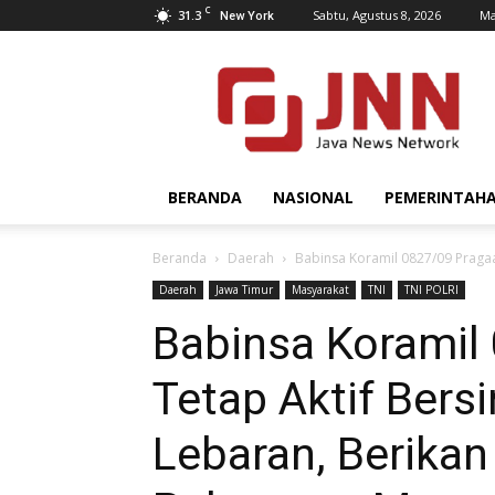
C
31.3
Sabtu, Agustus 8, 2026
Ma
New York
JNN.co.id
BERANDA
NASIONAL
PEMERINTAH
Beranda
Daerah
Babinsa Koramil 0827/09 Pragaan
Daerah
Jawa Timur
Masyarakat
TNI
TNI POLRI
Babinsa Koramil
Tetap Aktif Bers
Lebaran, Berika