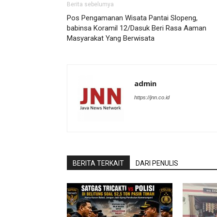
Berita sebelumya
Pos Pengamanan Wisata Pantai Slopeng,
babinsa Koramil 12/Dasuk Beri Rasa Aaman
Masyarakat Yang Berwisata
admin
https://jnn.co.id
BERITA TERKAIT
DARI PENULIS