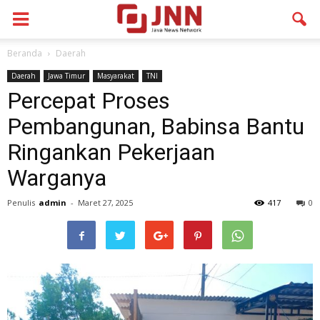
Beranda
Daerah
Daerah
Jawa Timur
Masyarakat
TNI
Percepat Proses
Pembangunan, Babinsa Bantu
Ringankan Pekerjaan
Warganya
Penulis
admin
-
Maret 27, 2025
417
0