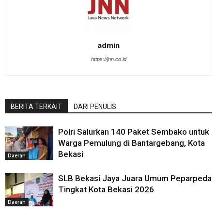
admin
https://jnn.co.id
BERITA TERKAIT
DARI PENULIS
Polri Salurkan 140 Paket Sembako untuk
Warga Pemulung di Bantargebang, Kota
Bekasi
Daerah
SLB Bekasi Jaya Juara Umum Peparpeda
Tingkat Kota Bekasi 2026
Daerah