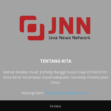
TENTANG KITA
Alamat Redaksi Pusat: Jl.Khotip Banggil Dusun Daja RT/RW.01/01
Desa Kecer Kecamatan Dasuk kabupaten Sumenep Provinsi Jawa
Timur.
Hubungi kami:
redaksijnnpusat@gmail.com
Redaksi