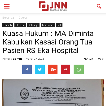
Beranda
Daerah
Daerah
Hukum
Keluarga
Kesehatan
MA
Kuasa Hukum : MA Diminta
Kabulkan Kasasi Orang Tua
Pasien RS Eka Hospital
Penulis
admin
-
Maret 27, 2025
729
0