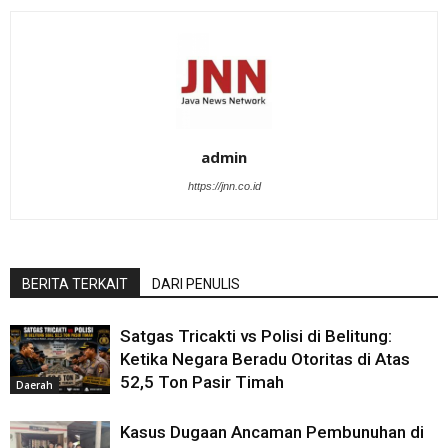
admin
https://jnn.co.id
BERITA TERKAIT
DARI PENULIS
Satgas Tricakti vs Polisi di Belitung:
Ketika Negara Beradu Otoritas di Atas
52,5 Ton Pasir Timah
Daerah
Kasus Dugaan Ancaman Pembunuhan di