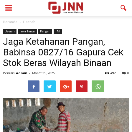
Beranda
Daerah
Daerah
Jawa Timur
Pangan
TNI
Jaga Ketahanan Pangan,
Babinsa 0827/16 Gapura Cek
Stok Beras Wilayah Binaan
Penulis
admin
-
Maret 25, 2025
492
0