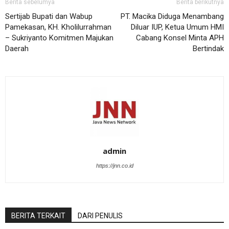
Berita sebelumya
Berita berikutnya
Sertijab Bupati dan Wabup
PT. Macika Diduga Menambang
Pamekasan, KH. Kholilurrahman
Diluar IUP, Ketua Umum HMI
– Sukriyanto Komitmen Majukan
Cabang Konsel Minta APH
Daerah
Bertindak
admin
https://jnn.co.id
BERITA TERKAIT
DARI PENULIS