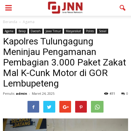
Beranda
Agama
Agama
Balap
Daerah
Jawa Timur
Masyarakat
Polres
Sosial
Kapolres Tulungagung
Meninjau Pengamanan
Pembagian 3.000 Paket Zakat
Mal K-Cunk Motor di GOR
Lembupeteng
Penulis
admin
-
Maret 24, 2025
411
0