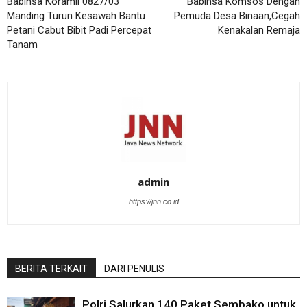
Babinsa Koramil 0827/03
Babinsa Komsos Dengan
Manding Turun Kesawah Bantu
Pemuda Desa Binaan,Cegah
Petani Cabut Bibit Padi Percepat
Kenakalan Remaja
Tanam
admin
https://jnn.co.id
BERITA TERKAIT
DARI PENULIS
Polri Salurkan 140 Paket Sembako untuk