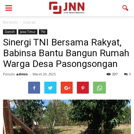
Beranda
Daerah
Daerah
Jawa Timur
TNI
Sinergi TNI Bersama Rakyat,
Babinsa Bantu Bangun Rumah
Warga Desa Pasongsongan
Penulis
admin
-
Maret 20, 2025
337
0