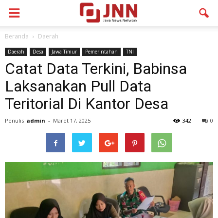
Beranda
Daerah
Daerah
Desa
Jawa Timur
Pemerintahan
TNI
Catat Data Terkini, Babinsa
Laksanakan Pull Data
Teritorial Di Kantor Desa
Penulis
admin
-
Maret 17, 2025
342
0