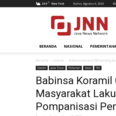
C
24.9
Kamis, Agustus 6, 2026
Ma
New York
JNN.co.id
BERANDA
NASIONAL
PEMERINTAH
Beranda
Daerah
Babinsa Koramil 08/Ganding B
Daerah
Jawa Timur
Pertanian
Sosial
TNI
Babinsa Koramil
Masyarakat Lak
Pompanisasi Pen