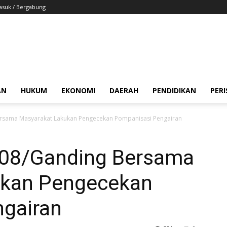
suk / Bergabung
AN
HUKUM
EKONOMI
DAERAH
PENDIDIKAN
PER
ersama Masyarakat Lakukan Pengecekan Pompanisasi Pengairan
 08/Ganding Bersama
ukan Pengecekan
gairan