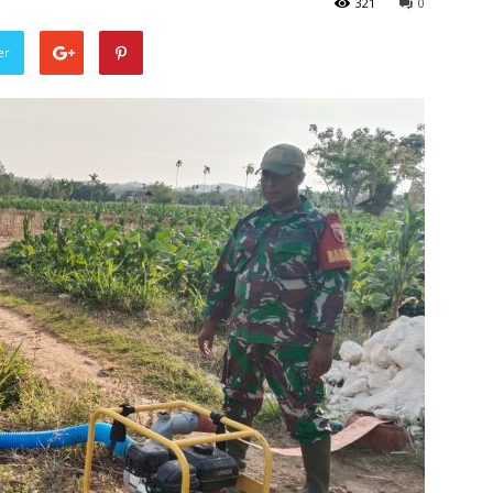
321
0
er