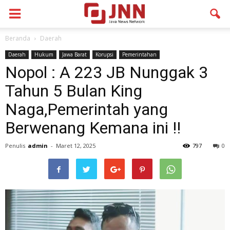
Beranda
Daerah
Daerah
Hukum
Jawa Barat
Korupsi
Pemerintahan
Nopol : A 223 JB Nunggak 3
Tahun 5 Bulan King
Naga,Pemerintah yang
Berwenang Kemana ini !!
Penulis
admin
-
Maret 12, 2025
797
0