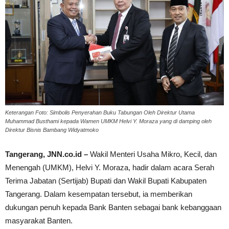
Keterangan Foto: Simbolis Penyerahan Buku Tabungan Oleh Direktur Utama
Muhammad Busthami kepada Wamen UMKM Helvi Y. Moraza yang di damping oleh
Direktur Bisnis Bambang Widyatmoko
Tangerang, JNN.co.id –
Wakil Menteri Usaha Mikro, Kecil, dan
Menengah (UMKM), Helvi Y. Moraza, hadir dalam acara Serah
Terima Jabatan (Sertijab) Bupati dan Wakil Bupati Kabupaten
Tangerang. Dalam kesempatan tersebut, ia memberikan
dukungan penuh kepada Bank Banten sebagai bank kebanggaan
masyarakat Banten.