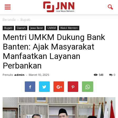
Beranda
Bupati
Bupati
Daerah
Jawa Barat
UMKM
Wakil Menteri
Mentri UMKM Dukung Bank
Banten: Ajak Masyarakat
Manfaatkan Layanan
Perbankan
Penulis
admin
-
Maret 10, 2025
548
0