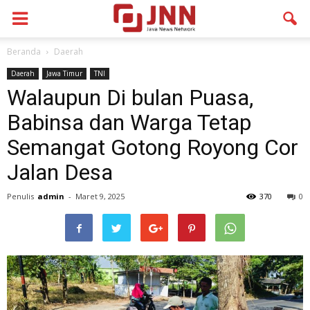
Beranda
Daerah
Daerah
Jawa Timur
TNI
Walaupun Di bulan Puasa,
Babinsa dan Warga Tetap
Semangat Gotong Royong Cor
Jalan Desa
Penulis
admin
-
Maret 9, 2025
370
0