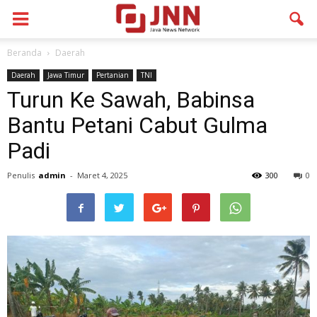
Beranda
Daerah
Daerah
Jawa Timur
Pertanian
TNI
Turun Ke Sawah, Babinsa
Bantu Petani Cabut Gulma
Padi
Penulis
admin
-
Maret 4, 2025
300
0