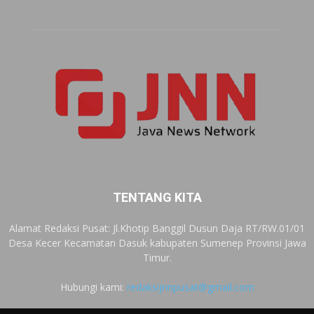
TENTANG KITA
Alamat Redaksi Pusat: Jl.Khotip Banggil Dusun Daja RT/RW.01/01
Desa Kecer Kecamatan Dasuk kabupaten Sumenep Provinsi Jawa
Timur.
Hubungi kami:
redaksijnnpusat@gmail.com