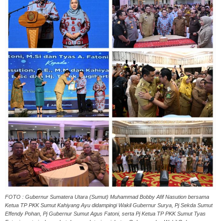
FOTO : Gubernur Sumatera Utara (Sumut) Muhammad Bobby Afif Nasution bersama
Ketua TP PKK Sumut Kahiyang Ayu didampingi Wakil Gubernur Surya, Pj Sekda Sumut
Effendy Pohan, Pj Gubernur Sumut Agus Fatoni, serta Pj Ketua TP PKK Sumut Tyas