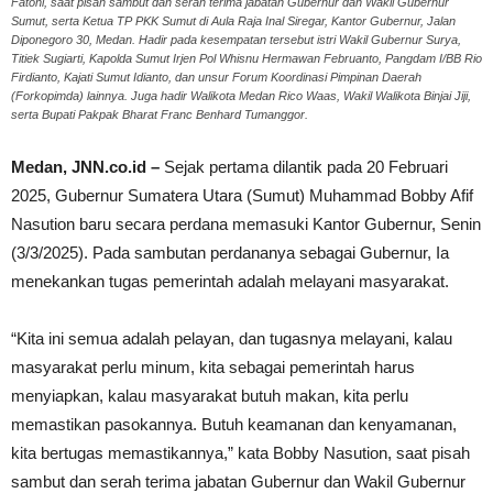
Fatoni, saat pisah sambut dan serah terima jabatan Gubernur dan Wakil Gubernur
Sumut, serta Ketua TP PKK Sumut di Aula Raja Inal Siregar, Kantor Gubernur, Jalan
Diponegoro 30, Medan. Hadir pada kesempatan tersebut istri Wakil Gubernur Surya,
Titiek Sugiarti, Kapolda Sumut Irjen Pol Whisnu Hermawan Februanto, Pangdam I/BB Rio
Firdianto, Kajati Sumut Idianto, dan unsur Forum Koordinasi Pimpinan Daerah
(Forkopimda) lainnya. Juga hadir Walikota Medan Rico Waas, Wakil Walikota Binjai Jiji,
serta Bupati Pakpak Bharat Franc Benhard Tumanggor.
Medan, JNN.co.id –
Sejak pertama dilantik pada 20 Februari
2025, Gubernur Sumatera Utara (Sumut) Muhammad Bobby Afif
Nasution baru secara perdana memasuki Kantor Gubernur, Senin
(3/3/2025). Pada sambutan perdananya sebagai Gubernur, Ia
menekankan tugas pemerintah adalah melayani masyarakat.
“Kita ini semua adalah pelayan, dan tugasnya melayani, kalau
masyarakat perlu minum, kita sebagai pemerintah harus
menyiapkan, kalau masyarakat butuh makan, kita perlu
memastikan pasokannya. Butuh keamanan dan kenyamanan,
kita bertugas memastikannya,” kata Bobby Nasution, saat pisah
sambut dan serah terima jabatan Gubernur dan Wakil Gubernur