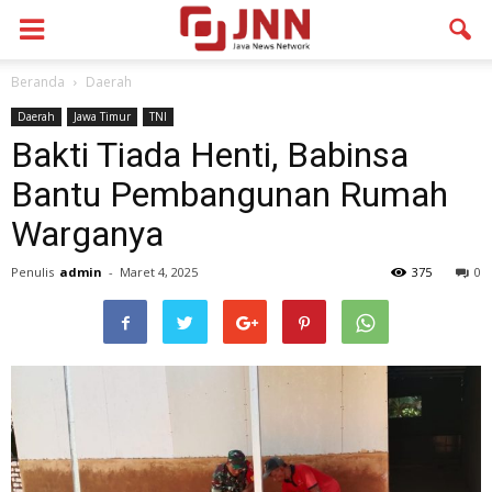
Beranda
Daerah
Daerah
Jawa Timur
TNI
Bakti Tiada Henti, Babinsa
Bantu Pembangunan Rumah
Warganya
Penulis
admin
-
Maret 4, 2025
375
0