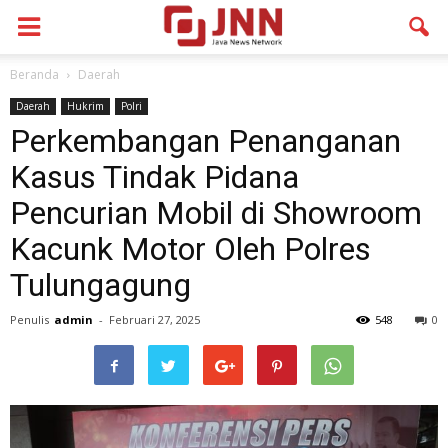
Beranda
Daerah
Daerah
Hukrim
Polri
Perkembangan Penanganan
Kasus Tindak Pidana
Pencurian Mobil di Showroom
Kacunk Motor Oleh Polres
Tulungagung
Penulis
admin
-
Februari 27, 2025
548
0