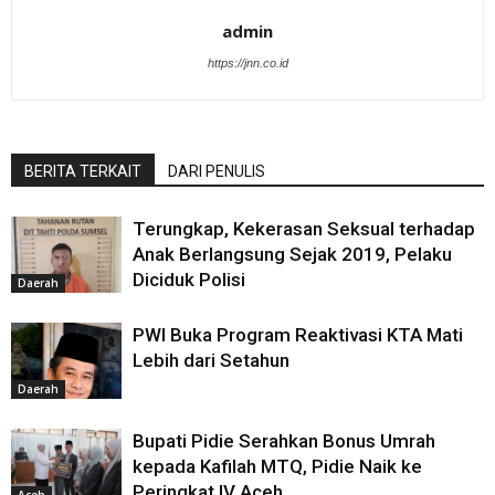
admin
https://jnn.co.id
BERITA TERKAIT
DARI PENULIS
Terungkap, Kekerasan Seksual terhadap
Anak Berlangsung Sejak 2019, Pelaku
Diciduk Polisi
Daerah
PWI Buka Program Reaktivasi KTA Mati
Lebih dari Setahun
Daerah
Bupati Pidie Serahkan Bonus Umrah
kepada Kafilah MTQ, Pidie Naik ke
Peringkat IV Aceh