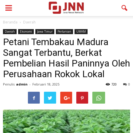
Beranda
Daerah
Daerah
Ekonomi
Jawa Timur
Pertanian
UMKM
Petani Tembakau Madura
Sangat Terbantu, Berkat
Pembelian Hasil Paninnya Oleh
Perusahaan Rokok Lokal
Penulis
admin
-
Februari 18, 2025
720
0