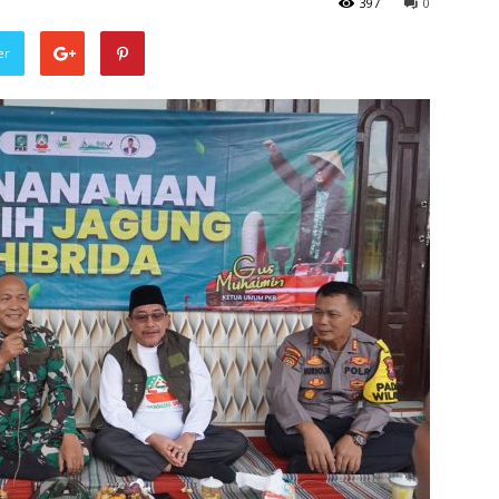
397
0
er