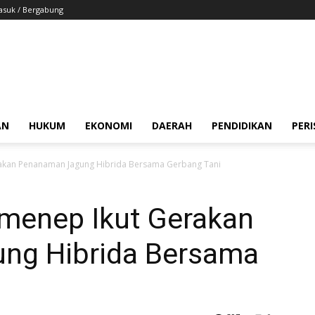
suk / Bergabung
AN
HUKUM
EKONOMI
DAERAH
PENDIDIKAN
PER
akan Penanaman Jagung Hibrida Bersama Gerbang Tani
menep Ikut Gerakan
ng Hibrida Bersama