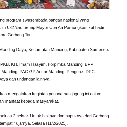
g program swasembada pangan nasional yang
sdim 0827/Sumenep Mayor Cba Ari Pamungkas ikut hadir
ama Gerbang Tani.
 Manding Daya, Kecamatan Manding, Kabupaten Sumenep.
PC PKB, KH. Imam Hasyim, Forpimka Manding, BPP
 Manding, PAC GP Ansor Manding, Pengurus DPC
Daya dan undangan lainnya.
as mengatakan kegiatan penanaman jagung ini dalam
an manfaat kepada masyarakat.
eluas 2 hektar. Untuk bibitnya dan pupuknya dari Gerbang
tempat,” ujarnya. Selasa (11/2/2025).