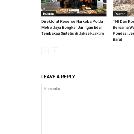
Hukrim
Daerah
Direktorat Reserse Narkoba Polda
TNI Dari K
Metro Jaya Bongkar Jaringan Edar
Bersama Wa
Tembakau Sintetis di Jaksel-Jaktim
Pondasi Je
Barat
LEAVE A REPLY