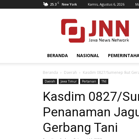
C
25.3
Kamis, Agustus 6, 2026
Ma
New York
JNN.co.id
BERANDA
NASIONAL
PEMERINTAH
Beranda
Daerah
Kasdim 0827/Sumenep Ikut Ger
Daerah
Jawa Timur
Pertanian
TNI
Kasdim 0827/Su
Penanaman Jagu
Gerbang Tani