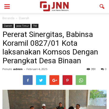
Beranda
Daerah
Daerah
Jawa Timur
TNI
Pererat Sinergitas, Babinsa
Koramil 0827/01 Kota
laksanakan Komsos Dengan
Perangkat Desa Binaan
Penulis
admin
-
Februari 4, 2025
351
0