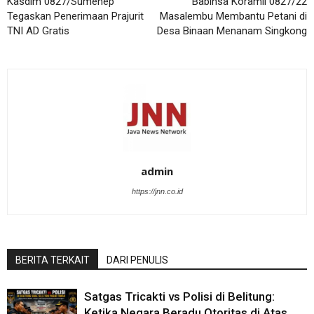
Kasdim 0827/Sumenep
Babinsa Koramil 0827/22
Tegaskan Penerimaan Prajurit
Masalembu Membantu Petani di
TNI AD Gratis
Desa Binaan Menanam Singkong
admin
https://jnn.co.id
BERITA TERKAIT
DARI PENULIS
Satgas Tricakti vs Polisi di Belitung:
Ketika Negara Beradu Otoritas di Atas