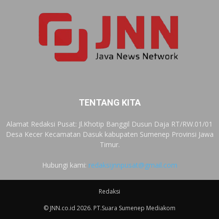
TENTANG KITA
Alamat Redaksi Pusat: Jl.Khotip Banggil Dusun Daja RT/RW.01/01
Desa Kecer Kecamatan Dasuk kabupaten Sumenep Provinsi Jawa
Timur.
Hubungi kami:
redaksijnnpusat@gmail.com
Redaksi
© JNN.co.id 2026. PT.Suara Sumenep Mediakom