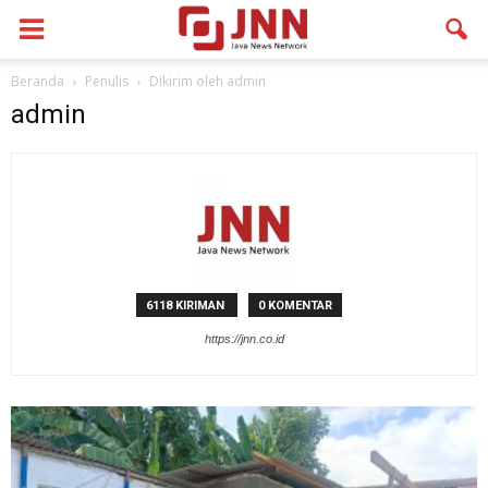
Beranda
Penulis
Dikirim oleh admin
admin
6118 KIRIMAN
0 KOMENTAR
https://jnn.co.id